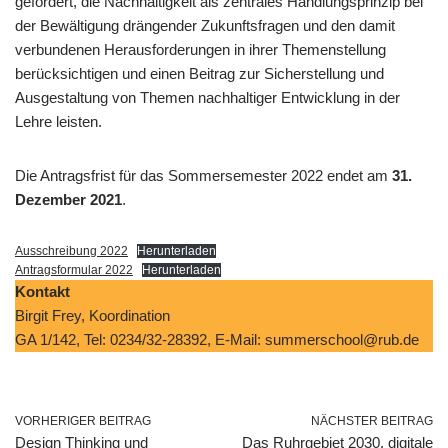
gefördert, die Nachhaltigkeit als zentrales Handlungsprinzip bei
der Bewältigung drängender Zukunftsfragen und den damit
verbundenen Herausforderungen in ihrer Themenstellung
berücksichtigen und einen Beitrag zur Sicherstellung und
Ausgestaltung von Themen nachhaltiger Entwicklung in der
Lehre leisten.
Die Antragsfrist für das Sommersemester 2022 endet am
31.
Dezember 2021
.
Ausschreibung 2022
Herunterladen
Antragsformular 2022
Herunterladen
Kontakt
Birgit Frey, Koordination
GA 1/142, Tel: 0234/32-28392, E-Mail: summerschool@rub.de
VORHERIGER BEITRAG
NÄCHSTER BEITRAG
Design Thinking und
Das Ruhrgebiet 2030. digitale